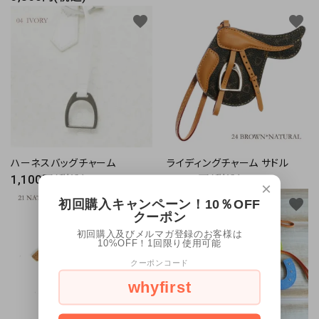
favorite
favorite
ハーネスバッグチャーム
ライディングチャーム サドル
1,100円(税込)
4,180円(税込)
×
favorite
favorite
初回購入キャンペーン！10％OFF
クーポン
初回購入及びメルマガ登録のお客様は
10%OFF！1回限り使用可能
クーポンコード
whyfirst