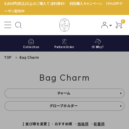
8,800円(税込)以上のご購入で 送料無料！ 初回購入キャンペーン 10％OFFク
ーポン配布中
0
Collection
PatternOrder
IS Why?
TOP
Bag Charm
Bag Charm
ACCOUNT MENU
ようこそ ゲスト 様
チャーム
meeting_room
person
ログイン
新規会員登録
グローブホルダー
コンテンツ
[ 並び順を変更 ]
-
おすすめ順
-
価格順
-
新着順