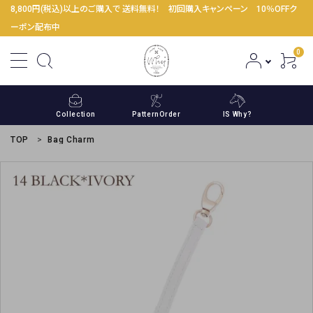
8,800円(税込)以上のご購入で 送料無料！ 初回購入キャンペーン 10％OFFク
ーポン配布中
0
Collection
PatternOrder
IS Why?
TOP
Bag Charm
ACCOUNT MENU
ようこそ ゲスト 様
meeting_room
person
ログイン
新規会員登録
コンテンツ