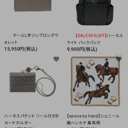
デールL字ジップロングウ
【SALE50％OFF】
ハーネス
ォレット
ライト バックパック
15,950円(税込)
9,900円(税込)
favorite
favorite
ハーネスパテント リール付きID
【epona by hand】シェニール
カードホルダー
織ハンカチ 乗馬柄