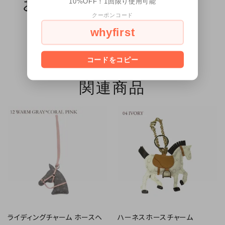
お客様のレビュー（0）
10%OFF！1回限り使用可能
クーポンコード
レビューはまだありません
whyfirst
create
レビューを書く
コードをコピー
関連商品
ライディングチャーム ホースヘ
ハーネスホースチャーム