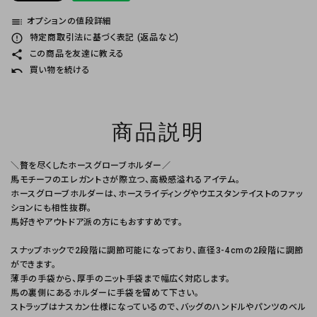
toc
オプションの値段詳細
error_outline
特定商取引法に基づく表記 (返品など)
share
この商品を友達に教える
undo
買い物を続ける
商品説明
＼贅を尽くしたホースグローブホルダー／
馬モチーフのエレガントさが際立つ、高級感溢れるアイテム。
ホースグローブホルダーは、ホースライディングやウエスタンテイストのファッ
ションにも相性抜群。
馬好きやアウトドア派の方にもおすすめです。
スナップホックで2段階に調節可能になっており、直径3-4cmの2段階に調節
ができます。
薄手の手袋から、厚手のニット手袋まで幅広く対応します。
馬の裏側にあるホルダーに手袋を留めて下さい。
ストラップはナスカン仕様になっているので、バッグのハンドルやパンツのベル