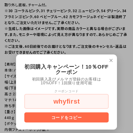
取り外し底板、チャーム付。
※30 コーラルピンク、31 チェリーピンク、32 ニューピンク、54 グリーン、34
フラミンゴピンク、60 ベビーブルー、62 カモフラージュネイビーは製造終了
となり、ご注文いただけません。ご了承ください。
※生成した画像はイメージです。実際の商品カラーと異なる場合がございま
す。また、モニターや環境によって見え方が異なりますので、あらかじめご了承
ください。
※ご注文後、60日前後でのお届けとなります。ご注文後のキャンセル・返品は
お受けできませんのでご了承ください。
×
【素材】
初回購入キャンペーン！10％OFF
本体：ハーネスソフトPVC 付属：ヌメ革
クーポン
【サイズ】
初回購入及びメルマガ登録のお客様は
幅（上部）:40cm
10%OFF！1回限り使用可能
幅（下部）: 28cm
クーポンコード
高さ:23cm
whyfirst
マチ:14cm
持ち手立ち上がり:24cm
【重さ】
コードをコピー
440ｇ
【ポケット等】
内側ファスナーポケット数:1