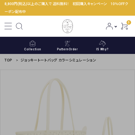
8,800円(税込)以上のご購入で 送料無料！ 初回購入キャンペーン 10％OFFク
ーポン配布中
0
Collection
PatternOrder
IS Why?
TOP
ジョッキートートバッグ カラーシミュレーション
ACCOUNT MENU
ようこそ ゲスト 様
meeting_room
person
ログイン
新規会員登録
コンテンツ