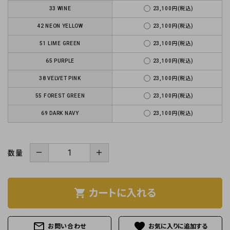
33 WINE
23,100円(税込)
42 NEON YELLOW
23,100円(税込)
51 LIME GREEN
23,100円(税込)
65 PURPLE
23,100円(税込)
38 VELVET PINK
23,100円(税込)
55 FOREST GREEN
23,100円(税込)
69 DARK NAVY
23,100円(税込)
－
＋
数量
shopping_cart
カートに入れる
mail_outline
favorite
お問い合わせ