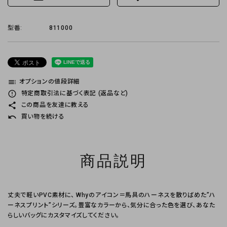
型番:
811000
toc
オプションの値段詳細
error_outline
特定商取引法に基づく表記 (返品など)
share
この商品を友達に教える
undo
買い物を続ける
商品説明
丈夫で軽いPVC素材に、 Whyのアイコン＝馬具のハーネスを散りばめた”ハ
ーネスプリント”シリーズ。豊富なカラーから、気分に合った色を選び、あなた
らしいバッグにカスタマイズしてください。