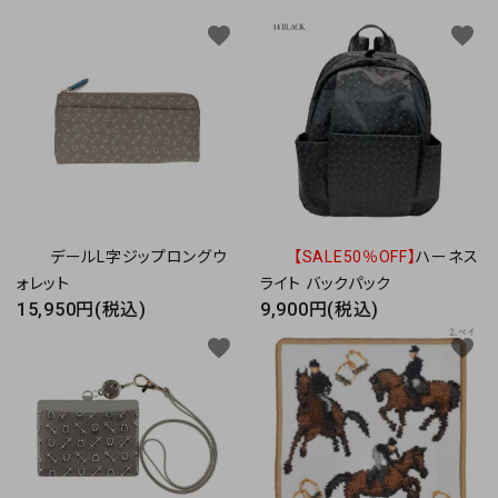
favorite
favorite
デールL字ジップロングウ
【SALE50％OFF】
ハーネス
ォレット
ライト バックパック
15,950円(税込)
9,900円(税込)
favorite
favorite