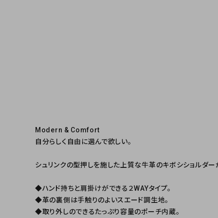
Modern & Comfort
自分らしく自由に選んで欲しい。
シュリンクの型押しを施した上質な牛革のキボシショルダーが
◆ハンド持ちと肩掛けができる２WAYタイプ。
◆革の裏側は手触りのよいスエード調生地。
◆取り外しのできるたっぷり容量のポーチ内蔵。