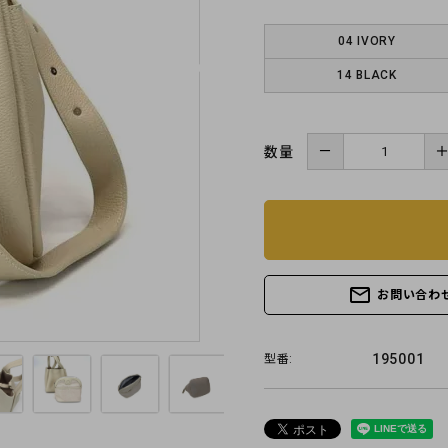
04 IVORY
14 BLACK
－
数量
mail_outline
お問い合わ
195001
型番: