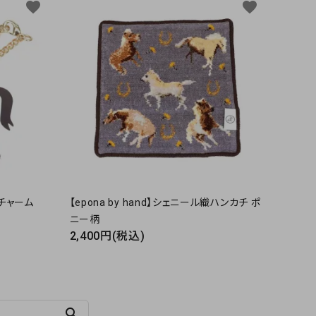
favorite
favorite
チャーム
【epona by hand】シェニール織ハンカチ ポ
ニー柄
2,400円(税込)
search