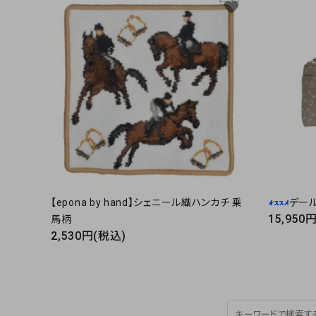
favorite
【epona by hand】シェニール織ハンカチ 乗
デー
15,950
馬柄
2,530円(税込)