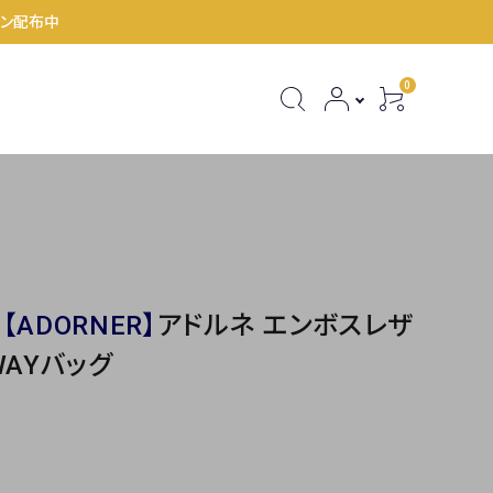
ポン配布中
0
Bag Charm
Horse Rider Goods
】
【ADORNER】
アドルネ エンボスレザ
WAYバッグ