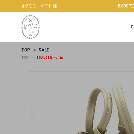
ようこそ ゲスト 様
8,80
C
TOP
SALE
TOP
【SALE】セール品
ACCOUNT MENU
ようこそ ゲスト 様
meeting_room
person
ログイン
新規会員登録
コンテンツ
お気に入り