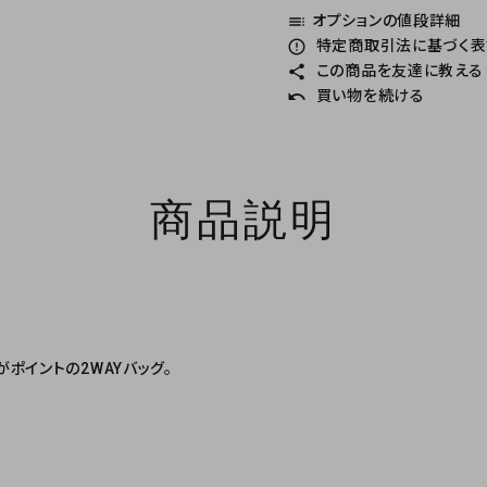
オプションの値段詳細
toc
特定商取引法に基づく表記
error_outline
この商品を友達に教える
share
買い物を続ける
undo
商品説明
ポイントの2WAYバッグ。