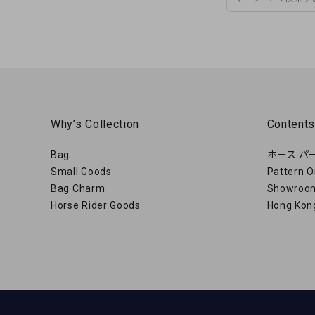
Why’s Collection
Content
Bag
ホース パース
Small Goods
Pattern
Bag Charm
Showroo
Horse Rider Goods
Hong Kong