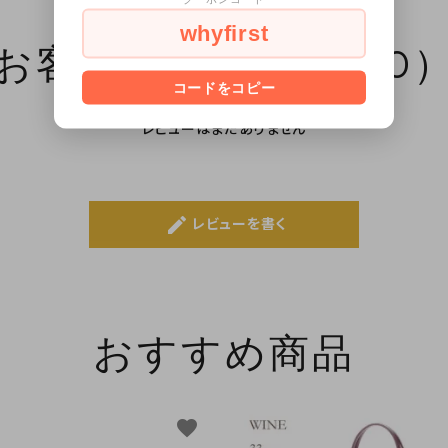
whyfirst
お客様のレビュー（0
コードをコピー
レビューはまだありません
create
レビューを書く
おすすめ商品
favorite