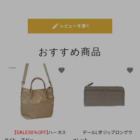
create
レビューを書く
おすすめ商品
favorite
favorite
【SALE50％OFF】
ハーネス
デールL字ジップロングウ