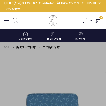
8,800円(税込)以上のご購入で 送料無料！ 初回購入キャンペーン 10％OFFク
ーポン配布中
0
Collection
PatternOrder
IS Why?
TOP
馬モチーフ財布
二つ折り財布
ACCOUNT MENU
ようこそ ゲスト 様
meeting_room
person
ログイン
新規会員登録
コンテンツ