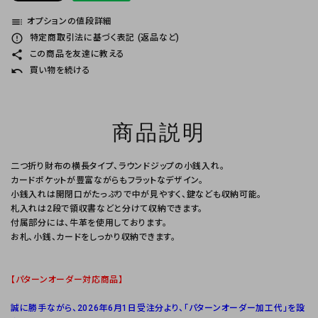
toc
オプションの値段詳細
error_outline
特定商取引法に基づく表記 (返品など)
share
この商品を友達に教える
undo
買い物を続ける
商品説明
二つ折り財布の横長タイプ、ラウンドジップの小銭入れ。
カードポケットが豊富ながらもフラットなデザイン。
小銭入れは開閉口がたっぷりで中が見やすく、鍵なども収納可能。
札入れは2段で領収書などと分けて収納できます。
付属部分には、牛革を使用しております。
お札、小銭、カードをしっかり収納できます。
【パターンオーダー対応商品】
誠に勝手ながら、2026年6月1日受注分より、「パターンオーダー加工代」を設