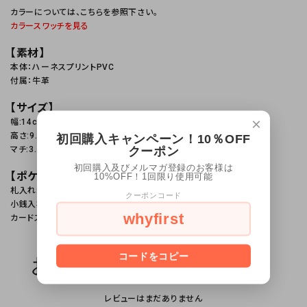
カラーについては、こちらを参照下さい。
カラースワッチを見る
【素材】
本体：ハーネスプリントPVC
付属：牛革
【サイズ】
×
幅:14cm
高さ:9.5cm
初回購入キャンペーン！10％OFF
クーポン
マチ:3.5cm
初回購入及びメルマガ登録のお客様は
【ポケット等】
10%OFF！1回限り使用可能
札入れ:2
クーポンコード
小銭入れ:1
whyfirst
カードスロット:9
コードをコピー
お客様のレビュー（0）
レビューはまだありません