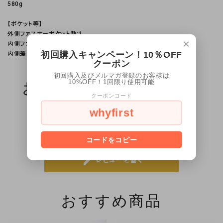
580g
【ポケット等】
外側ファスナーポケット数:1
×
内側ファスナーポケット数:2
初回購入キャンペーン！10％OFF
内側差し込みポケット数:1
クーポン
初回購入及びメルマガ登録のお客様は
10%OFF！1回限り使用可能
お客様のレビュー（0）
クーポンコード
whyfirst
レビューはまだありません
コードをコピー
create
レビューを書く
おすすめ商品