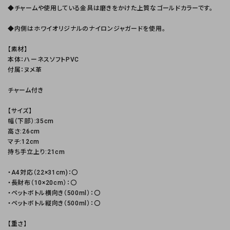
◆チャームや使用している金具は磨きをかけた上質なゴールドカラーです。
◆内側はホワイオリジナルのナイロンジャガードを使用。
【素材】
本体：ハーネスソフトPVC
付属：ヌメ革
チャーム付き
【サイズ】
幅（下部）:35cm
高さ:26cm
マチ:12cm
持ち手立上り:21cm
・A4対応（22×31cm)：〇
・長財布（10×20cm）：〇
・ペットボトル横向き（500ml）：〇
・ペットボトル縦向き（500ml）：〇
【重さ】