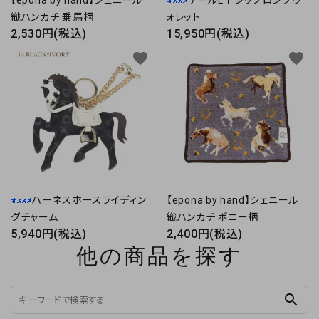
【epona by hand】シェニール
デールL字ジップロングウ
織ハンカチ 乗馬柄
ォレット
2,530円(税込)
15,950円(税込)
favorite
favorite
ハーネスホースライディン
【epona by hand】シェニール
グチャーム
織ハンカチ ポニー柄
5,940円(税込)
2,400円(税込)
他の商品を探す
search