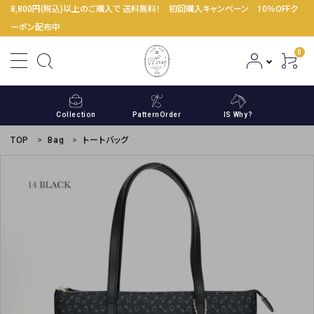
8,800円(税込)以上のご購入で 送料無料！ 初回購入キャンペーン 10％OFFク
ーポン配布中
0
Collection
PatternOrder
IS Why?
TOP
Bag
トートバッグ
ACCOUNT MENU
ようこそ ゲスト 様
meeting_room
person
ログイン
新規会員登録
コンテンツ