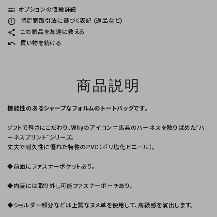
toc
オプションの値段詳細
error_outline
特定商取引法に基づく表記 (返品など)
share
この商品を友達に教える
undo
買い物を続ける
商品説明
機能性のあるシャープなフォルムのトートバッグです。
ソフトで軽さにこだわり、Whyのアイコン＝馬具のハーネスを散りばめた”ハ
ーネスプリント”シリーズ。
丈夫で耐久性に優れた特性のPVC（ポリ塩化ビニール）。
◆前面にファスナーポケットあり。
◆内装には取り外し可能ファスナーポーチあり。
◆ショルダー部分などは上質なヌメ革を使用して、高級感を演出します。