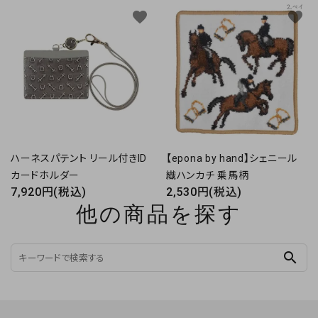
favorite
favorite
ハーネスパテント リール付きID
【epona by hand】シェニール
カードホルダー
織ハンカチ 乗馬柄
7,920円(税込)
2,530円(税込)
他の商品を探す
search