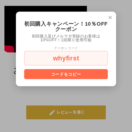
×
初回購入キャンペーン！10％OFF
クーポン
初回購入及びメルマガ登録のお客様は
10%OFF！1回限り使用可能
クーポンコード
whyfirst
お客様のレビュー（0）
コードをコピー
レビューはまだありません
create
レビューを書く