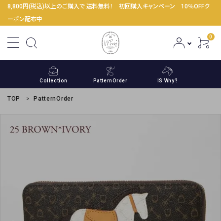
8,800円(税込)以上のご購入で 送料無料！ 初回購入キャンペーン 10％OFFク
ーポン配布中
0
Collection
PatternOrder
IS Why?
TOP
PatternOrder
ACCOUNT MENU
ようこそ ゲスト 様
meeting_room
person
ログイン
新規会員登録
コンテンツ