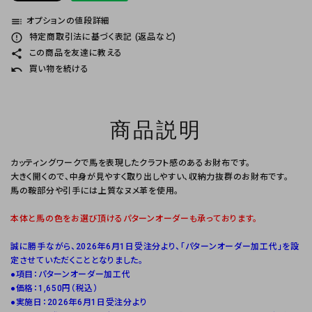
toc
オプションの値段詳細
error_outline
特定商取引法に基づく表記 (返品など)
share
この商品を友達に教える
undo
買い物を続ける
商品説明
カッティングワークで馬を表現したクラフト感のあるお財布です。
大きく開くので、中身が見やすく取り出しやすい、収納力抜群のお財布です。
馬の鞍部分や引手には上質なヌメ革を使用。
本体と馬の色をお選び頂けるパターンオーダーも承っております。
誠に勝手ながら、2026年6月1日受注分より、「パターンオーダー加工代」を設
定させていただくこととなりました。
●項目：パターンオーダー加工代
●価格：1,650円（税込）
●実施日：2026年6月1日受注分より